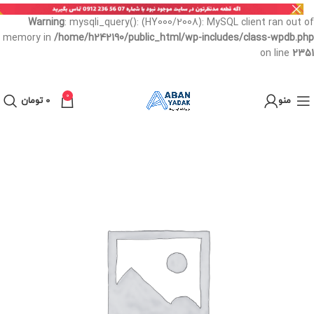
Warning
: mysqli_query(): (HY000/2008): MySQL client ran out of
memory in
/home/h242190/public_html/wp-includes/class-wpdb.php
on line
2351
0
منو
0
تومان