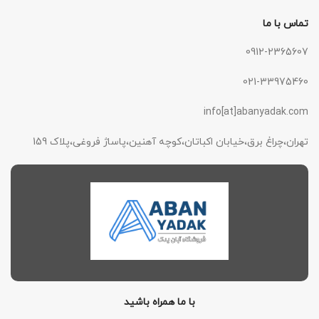
تماس با ما
0912-2365607
021-33975460
info[at]abanyadak.com
تهران،چراغ برق،خیابان اکباتان،کوچه آهنین،پاساژ فروغی،پلاک 159
با ما همراه باشید